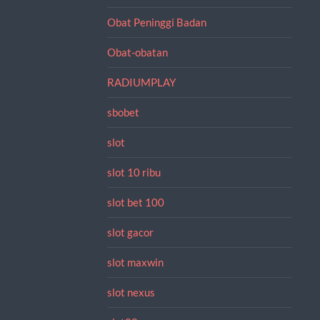
Obat Peninggi Badan
Obat-obatan
RADIUMPLAY
sbobet
slot
slot 10 ribu
slot bet 100
slot gacor
slot maxwin
slot nexus