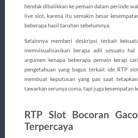
hendak dibalikkan ke pemain dalam periode wak
live slot, karena itu semakin besar kesempat
beberapa hasil taruhan sebelumnya.
Selainnya memberi deskripsi terkait kekuat
memvisualisasikan berapa adil sesuatu hal
argumen kenapa beberapa pemain kerap cari
pengetahuan yang bagus terkait ide RTP slot
membuat keputusan yang pas saat tetapkan
tawarkan serunya cuma, tapi juga kesempatan k
RTP Slot Bocoran Gaco
Terpercaya