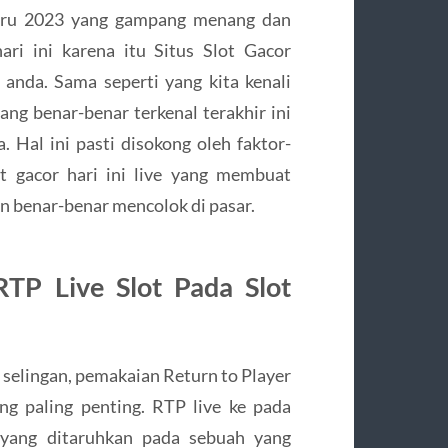
rbaru 2023 yang gampang menang dan
ri ini karena itu Situs Slot Gacor
 anda. Sama seperti yang kita kenali
ng benar-benar terkenal terakhir ini
a. Hal ini pasti disokong oleh faktor-
ot gacor hari ini live yang membuat
n benar-benar mencolok di pasar.
TP Live Slot Pada Slot
 selingan, pemakaian Return to Player
g paling penting. RTP live ke pada
 yang ditaruhkan pada sebuah yang