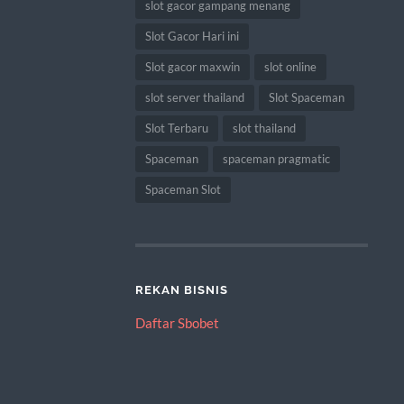
slot gacor gampang menang
Slot Gacor Hari ini
Slot gacor maxwin
slot online
slot server thailand
Slot Spaceman
Slot Terbaru
slot thailand
Spaceman
spaceman pragmatic
Spaceman Slot
REKAN BISNIS
Daftar Sbobet