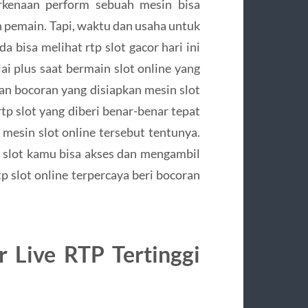
erkenaan perform sebuah mesin bisa
 pemain. Tapi, waktu dan usaha untuk
da bisa melihat rtp slot gacor hari ini
lai plus saat bermain slot online yang
an bocoran yang disiapkan mesin slot
rtp slot yang diberi benar-benar tepat
 mesin slot online tersebut tentunya.
p slot kamu bisa akses dan mengambil
p slot online terpercaya beri bocoran
r Live RTP Tertinggi