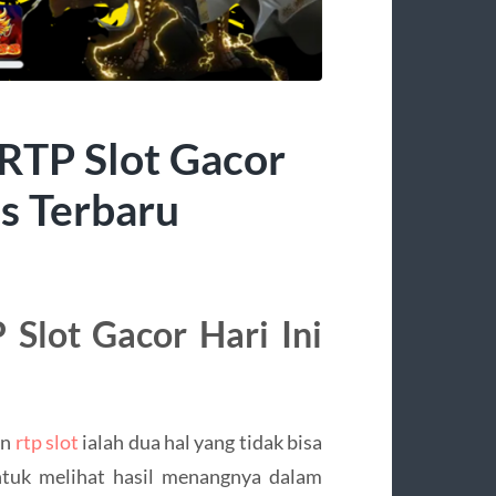
 RTP Slot Gacor
is Terbaru
 Slot Gacor Hari Ini
an
rtp slot
ialah dua hal yang tidak bisa
ntuk melihat hasil menangnya dalam