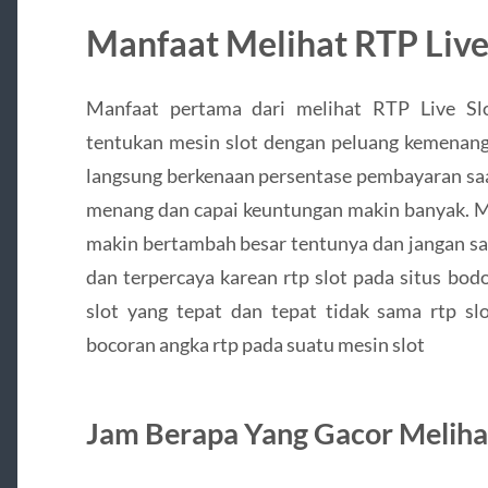
Manfaat Melihat RTP Live 
Manfaat pertama dari melihat RTP Live S
tentukan mesin slot dengan peluang kemenang
langsung berkenaan persentase pembayaran saa
menang dan capai keuntungan makin banyak. M
makin bertambah besar tentunya dan jangan sala
dan terpercaya karean rtp slot pada situs bod
slot yang tepat dan tepat tidak sama rtp sl
bocoran angka rtp pada suatu mesin slot
Jam Berapa Yang Gacor Meliha