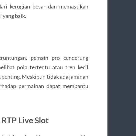
ari kerugian besar dan memastikan
 yang baik.
eruntungan, pemain pro cenderung
ihat pola tertentu atau tren kecil
k penting. Meskipun tidak ada jaminan
erhadap permainan dapat membantu
i RTP Live Slot