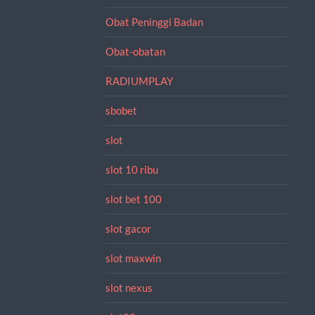
Obat Peninggi Badan
Obat-obatan
RADIUMPLAY
sbobet
slot
slot 10 ribu
slot bet 100
slot gacor
slot maxwin
slot nexus