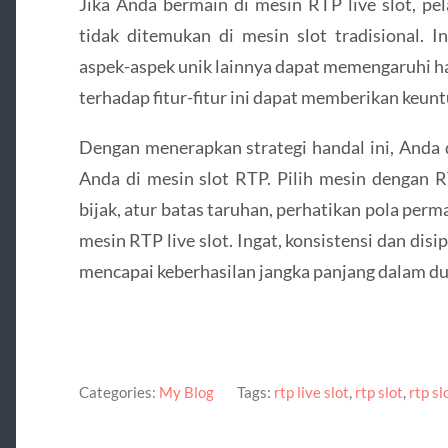
Jika Anda bermain di mesin RTP live slot, pel
tidak ditemukan di mesin slot tradisional. I
aspek-aspek unik lainnya dapat memengaruhi h
terhadap fitur-fitur ini dapat memberikan keu
Dengan menerapkan strategi handal ini, Anda
Anda di mesin slot RTP. Pilih mesin dengan 
bijak, atur batas taruhan, perhatikan pola permai
mesin RTP live slot. Ingat, konsistensi dan dis
mencapai keberhasilan jangka panjang dalam dun
Categories:
My Blog
Tags:
rtp live slot
,
rtp slot
,
rtp sl