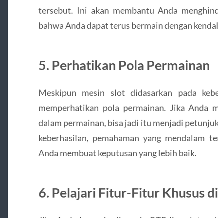
tersebut. Ini akan membantu Anda menghind
bahwa Anda dapat terus bermain dengan kendali
5. Perhatikan Pola Permainan
Meskipun mesin slot didasarkan pada keb
memperhatikan pola permainan. Jika Anda mel
dalam permainan, bisa jadi itu menjadi petunju
keberhasilan, pemahaman yang mendalam t
Anda membuat keputusan yang lebih baik.
6. Pelajari Fitur-Fitur Khusus d