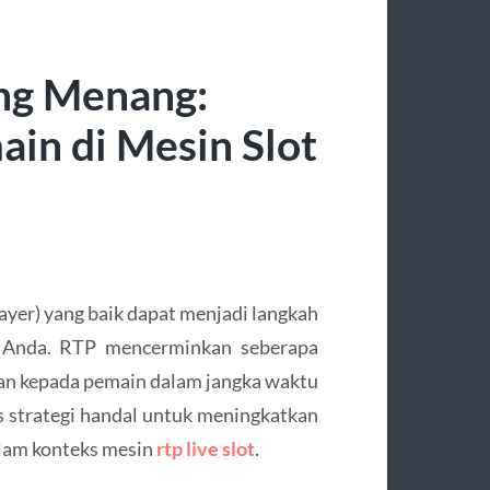
ng Menang:
ain di Mesin Slot
ayer) yang baik dapat menjadi langkah
 Anda. RTP mencerminkan seberapa
kan kepada pemain dalam jangka waktu
as strategi handal untuk meningkatkan
alam konteks mesin
rtp live slot
.