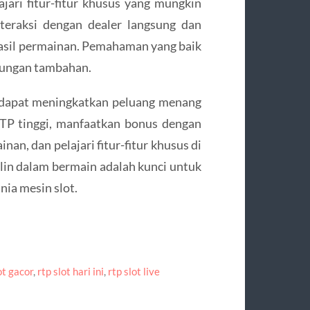
ajari fitur-fitur khusus yang mungkin
nteraksi dengan dealer langsung dan
asil permainan. Pemahaman yang baik
ntungan tambahan.
 dapat meningkatkan peluang menang
RTP tinggi, manfaatkan bonus dengan
nan, dan pelajari fitur-fitur khusus di
iplin dalam bermain adalah kunci untuk
ia mesin slot.
ot gacor
,
rtp slot hari ini
,
rtp slot live