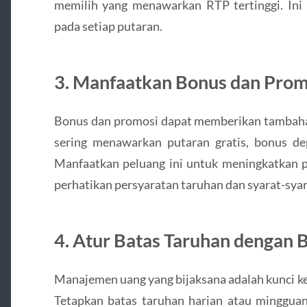
memilih yang menawarkan RTP tertinggi. Ini
pada setiap putaran.
3. Manfaatkan Bonus dan Prom
Bonus dan promosi dapat memberikan tambahan
sering menawarkan putaran gratis, bonus dep
Manfaatkan peluang ini untuk meningkatkan 
perhatikan persyaratan taruhan dan syarat-sy
4. Atur Batas Taruhan dengan B
Manajemen uang yang bijaksana adalah kunci ke
Tetapkan batas taruhan harian atau minggua