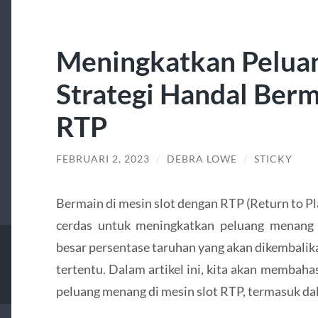
Meningkatkan Pelua
Strategi Handal Berm
RTP
FEBRUARI 2, 2023
/
DEBRA LOWE
/
STICKY
Bermain di mesin slot dengan RTP (Return to Pl
cerdas untuk meningkatkan peluang menang
besar persentase taruhan yang akan dikembali
tertentu. Dalam artikel ini, kita akan membah
peluang menang di mesin slot RTP, termasuk d