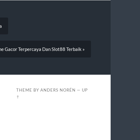
a
ine Gacor Terpercaya Dan Slot88 Terbaik »
I
THEME BY
ANDERS NORÉN
—
UP
↑