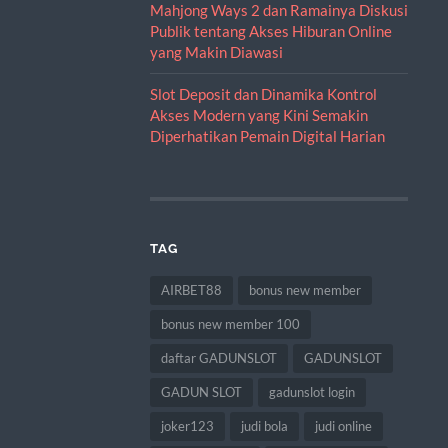
Mahjong Ways 2 dan Ramainya Diskusi
Publik tentang Akses Hiburan Online
yang Makin Diawasi
Slot Deposit dan Dinamika Kontrol
Akses Modern yang Kini Semakin
Diperhatikan Pemain Digital Harian
TAG
AIRBET88
bonus new member
bonus new member 100
daftar GADUNSLOT
GADUNSLOT
GADUN SLOT
gadunslot login
joker123
judi bola
judi online