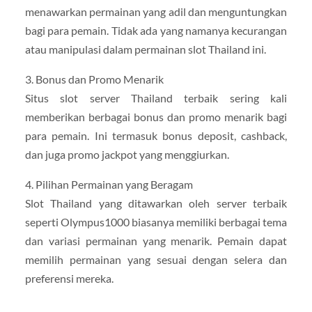
menawarkan permainan yang adil dan menguntungkan
bagi para pemain. Tidak ada yang namanya kecurangan
atau manipulasi dalam permainan slot Thailand ini.
3. Bonus dan Promo Menarik
Situs slot server Thailand terbaik sering kali
memberikan berbagai bonus dan promo menarik bagi
para pemain. Ini termasuk bonus deposit, cashback,
dan juga promo jackpot yang menggiurkan.
4. Pilihan Permainan yang Beragam
Slot Thailand yang ditawarkan oleh server terbaik
seperti Olympus1000 biasanya memiliki berbagai tema
dan variasi permainan yang menarik. Pemain dapat
memilih permainan yang sesuai dengan selera dan
preferensi mereka.