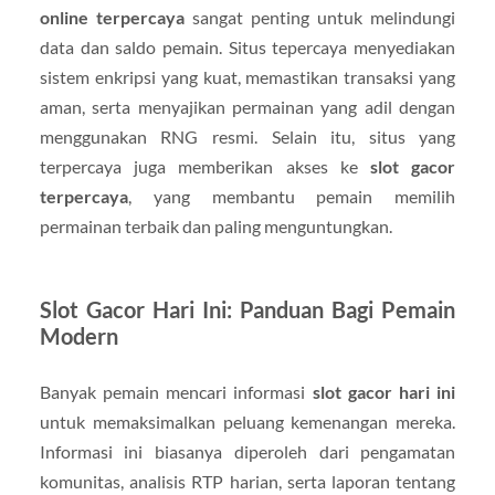
online terpercaya
sangat penting untuk melindungi
data dan saldo pemain. Situs tepercaya menyediakan
sistem enkripsi yang kuat, memastikan transaksi yang
aman, serta menyajikan permainan yang adil dengan
menggunakan RNG resmi. Selain itu, situs yang
terpercaya juga memberikan akses ke
slot gacor
terpercaya
, yang membantu pemain memilih
permainan terbaik dan paling menguntungkan.
Slot Gacor Hari Ini: Panduan Bagi Pemain
Modern
Banyak pemain mencari informasi
slot gacor hari ini
untuk memaksimalkan peluang kemenangan mereka.
Informasi ini biasanya diperoleh dari pengamatan
komunitas, analisis RTP harian, serta laporan tentang