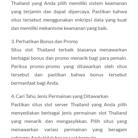
Thailand yang Anda pilih memiliki sistem keamanan
yang terjamin dan dapat dipercaya. Pastikan bahwa
situs tersebut menggunakan enkripsi data yang kuat
dan memiliki mekanisme keamanan yang baik.
3. Perhatikan Bonus dan Promo
Situs slot Thailand terbaik biasanya menawarkan
berbagai bonus dan promo menarik bagi para pemain.
Periksa promo-promo yang ditawarkan oleh situs
tersebut dan pastikan bahwa bonus tersebut
bermanfaat bagi Anda.
4. Cari Tahu Jenis Permainan yang Ditawarkan
Pastikan situs slot server Thailand yang Anda pilih
menyediakan berbagai jenis permainan slot Thailand
yang menarik dan mengasyikkan. Pilih situs yang
menawarkan variasi permainan yang beragam
sehingga Anda tidak bosan saat bermain.