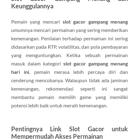
Keunggulannya
Pemain yang mencari
slot gacor gampang menang
umumnya mencari permainan yang sering memberikan
kemenangan. Penilaian terhadap permainan ini sering
didasarkan pada RTP, volatilitas, dan pola pembayaran
yang menguntungkan. Ketika sebuah permainan
masuk dalam kategori
slot gacor gampang menang
hari ini
, pemain merasa lebih percaya diri dan
cenderung mencobanya. Walaupun tidak ada jaminan
kemenangan, rekomendasi seperti ini sangat
membantu pemain memilih game yang memiliki
potensi lebih baik untuk meraih kemenangan.
Pentingnya Link Slot Gacor untuk
Mempermudah Akses Permainan