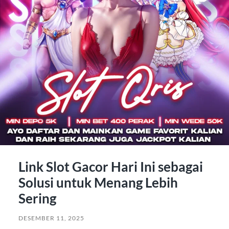
Link Slot Gacor Hari Ini sebagai
Solusi untuk Menang Lebih
Sering
DESEMBER 11, 2025