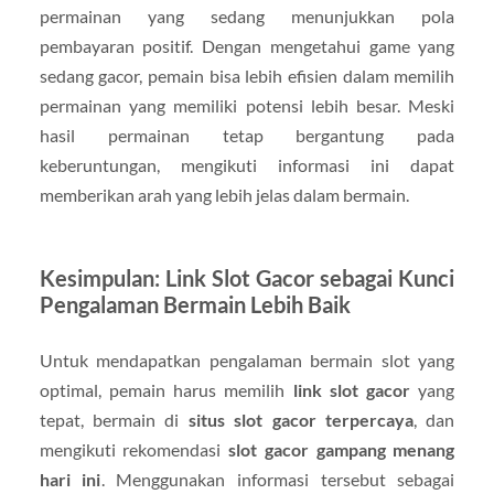
permainan yang sedang menunjukkan pola
pembayaran positif. Dengan mengetahui game yang
sedang gacor, pemain bisa lebih efisien dalam memilih
permainan yang memiliki potensi lebih besar. Meski
hasil permainan tetap bergantung pada
keberuntungan, mengikuti informasi ini dapat
memberikan arah yang lebih jelas dalam bermain.
Kesimpulan: Link Slot Gacor sebagai Kunci
Pengalaman Bermain Lebih Baik
Untuk mendapatkan pengalaman bermain slot yang
optimal, pemain harus memilih
link slot gacor
yang
tepat, bermain di
situs slot gacor terpercaya
, dan
mengikuti rekomendasi
slot gacor gampang menang
hari ini
. Menggunakan informasi tersebut sebagai