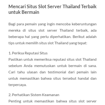
Mencari Situs Slot Server Thailand Terbaik
untuk Bermain
Bagi para pemain yang ingin mencoba keberuntungan
mereka di situs slot server Thailand terbaik, ada
beberapa hal yang perlu diperhatikan. Berikut adalah
tips untuk memilih situs slot Thailand yang tepat:
1. Periksa Reputasi Situs
Pastikan untuk memeriksa reputasi situs slot Thailand
sebelum Anda memutuskan untuk bermain di sana.
Cari tahu ulasan dan testimonial dari pemain lain
untuk memastikan bahwa situs tersebut handal dan
terpercaya.
2. Perhatikan Sistem Keamanan
Penting untuk memastikan bahwa situs slot server