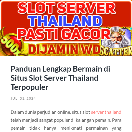
Panduan Lengkap Bermain di
Situs Slot Server Thailand
Terpopuler
JULI 31, 2024
Dalam dunia perjudian online, situs slot
server thailand
telah menjadi sangat populer di kalangan pemain. Para
pemain tidak hanya menikmati permainan yang