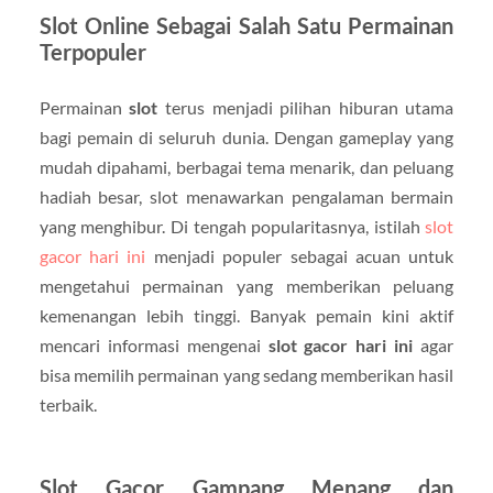
Slot Online Sebagai Salah Satu Permainan
Terpopuler
Permainan
slot
terus menjadi pilihan hiburan utama
bagi pemain di seluruh dunia. Dengan gameplay yang
mudah dipahami, berbagai tema menarik, dan peluang
hadiah besar, slot menawarkan pengalaman bermain
yang menghibur. Di tengah popularitasnya, istilah
slot
gacor hari ini
menjadi populer sebagai acuan untuk
mengetahui permainan yang memberikan peluang
kemenangan lebih tinggi. Banyak pemain kini aktif
mencari informasi mengenai
slot gacor hari ini
agar
bisa memilih permainan yang sedang memberikan hasil
terbaik.
Slot Gacor Gampang Menang dan