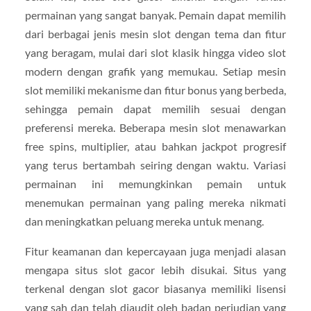
permainan yang sangat banyak. Pemain dapat memilih
dari berbagai jenis mesin slot dengan tema dan fitur
yang beragam, mulai dari slot klasik hingga video slot
modern dengan grafik yang memukau. Setiap mesin
slot memiliki mekanisme dan fitur bonus yang berbeda,
sehingga pemain dapat memilih sesuai dengan
preferensi mereka. Beberapa mesin slot menawarkan
free spins, multiplier, atau bahkan jackpot progresif
yang terus bertambah seiring dengan waktu. Variasi
permainan ini memungkinkan pemain untuk
menemukan permainan yang paling mereka nikmati
dan meningkatkan peluang mereka untuk menang.
Fitur keamanan dan kepercayaan juga menjadi alasan
mengapa situs slot gacor lebih disukai. Situs yang
terkenal dengan slot gacor biasanya memiliki lisensi
yang sah dan telah diaudit oleh badan perjudian yang