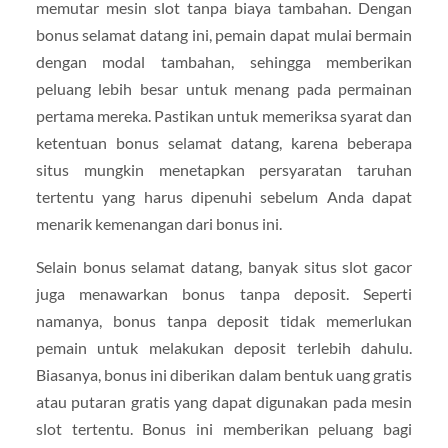
memutar mesin slot tanpa biaya tambahan. Dengan
bonus selamat datang ini, pemain dapat mulai bermain
dengan modal tambahan, sehingga memberikan
peluang lebih besar untuk menang pada permainan
pertama mereka. Pastikan untuk memeriksa syarat dan
ketentuan bonus selamat datang, karena beberapa
situs mungkin menetapkan persyaratan taruhan
tertentu yang harus dipenuhi sebelum Anda dapat
menarik kemenangan dari bonus ini.
Selain bonus selamat datang, banyak situs slot gacor
juga menawarkan bonus tanpa deposit. Seperti
namanya, bonus tanpa deposit tidak memerlukan
pemain untuk melakukan deposit terlebih dahulu.
Biasanya, bonus ini diberikan dalam bentuk uang gratis
atau putaran gratis yang dapat digunakan pada mesin
slot tertentu. Bonus ini memberikan peluang bagi