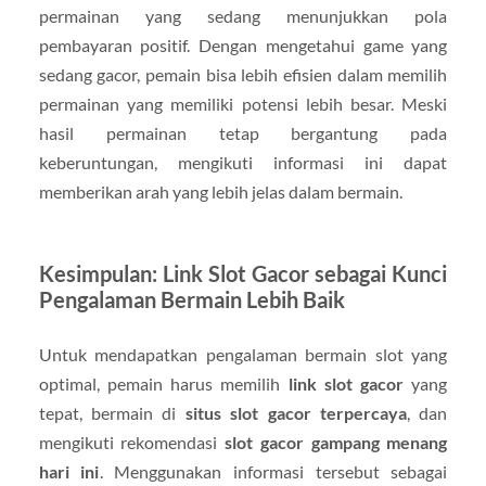
permainan yang sedang menunjukkan pola
pembayaran positif. Dengan mengetahui game yang
sedang gacor, pemain bisa lebih efisien dalam memilih
permainan yang memiliki potensi lebih besar. Meski
hasil permainan tetap bergantung pada
keberuntungan, mengikuti informasi ini dapat
memberikan arah yang lebih jelas dalam bermain.
Kesimpulan: Link Slot Gacor sebagai Kunci
Pengalaman Bermain Lebih Baik
Untuk mendapatkan pengalaman bermain slot yang
optimal, pemain harus memilih
link slot gacor
yang
tepat, bermain di
situs slot gacor terpercaya
, dan
mengikuti rekomendasi
slot gacor gampang menang
hari ini
. Menggunakan informasi tersebut sebagai