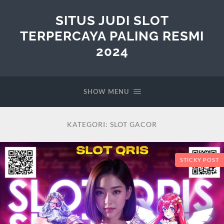
SITUS JUDI SLOT
TERPERCAYA PALING RESMI
2024
SHOW MENU
KATEGORI:
SLOT GACOR
STICKY POST