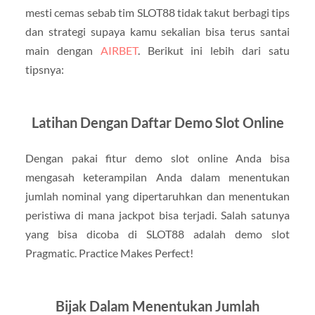
mesti cemas sebab tim SLOT88 tidak takut berbagi tips
dan strategi supaya kamu sekalian bisa terus santai
main dengan
AIRBET
. Berikut ini lebih dari satu
tipsnya:
Latihan Dengan Daftar Demo Slot Online
Dengan pakai fitur demo slot online Anda bisa
mengasah keterampilan Anda dalam menentukan
jumlah nominal yang dipertaruhkan dan menentukan
peristiwa di mana jackpot bisa terjadi. Salah satunya
yang bisa dicoba di SLOT88 adalah demo slot
Pragmatic. Practice Makes Perfect!
Bijak Dalam Menentukan Jumlah