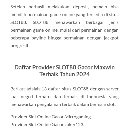
Setelah berhasil melakukan deposit, pemain bisa
memilih permainan game online yang tersedia di situs
SLOT88. SLOT88 menawarkan berbagai jenis
permainan game online, mulai dari permainan dengan
beberapa payline hingga permainan dengan jackpot
progresif.
Daftar Provider SLOT88 Gacor Maxwin
Terbaik Tahun 2024
Berikut adalah 13 daftar situs SLOT88 dengan server
luar negeri terbaru dan terbaik di Indonesia yang
menawarkan pengalaman terbaik dalam bermain slot:
Provider Slot Online Gacor Microgaming.
Provider Slot Online Gacor Joker123.