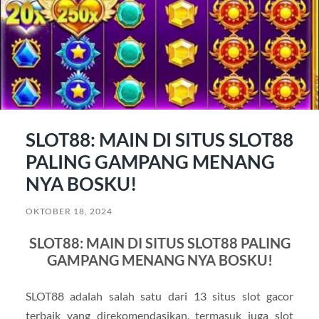
SLOT88: MAIN DI SITUS SLOT88
PALING GAMPANG MENANG
NYA BOSKU!
OKTOBER 18, 2024
SLOT88: MAIN DI SITUS SLOT88 PALING
GAMPANG MENANG NYA BOSKU!
SLOT88 adalah salah satu dari 13 situs slot gacor
terbaik yang direkomendasikan, termasuk juga slot