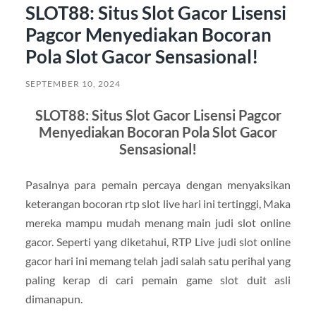
SLOT88: Situs Slot Gacor Lisensi
Pagcor Menyediakan Bocoran
Pola Slot Gacor Sensasional!
SEPTEMBER 10, 2024
SLOT88: Situs Slot Gacor Lisensi Pagcor
Menyediakan Bocoran Pola Slot Gacor
Sensasional!
Pasalnya para pemain percaya dengan menyaksikan
keterangan bocoran rtp slot live hari ini tertinggi, Maka
mereka mampu mudah menang main judi slot online
gacor. Seperti yang diketahui, RTP Live judi slot online
gacor hari ini memang telah jadi salah satu perihal yang
paling kerap di cari pemain game slot duit asli
dimanapun.