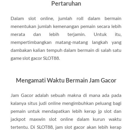
Pertaruhan
Dalam slot online, jumlah roll dalam bermain
menentukan jumlah kemenangan pemain secara lebih
merata dan lebih terjamin. Untuk itu,
mempertimbangkan matang-matang langkah yang
dambakan kalian tempuh dalam bermain di salah satu
game slot gacor SLOT88.
Mengamati Waktu Bermain Jam Gacor
Jam Gacor adalah sebuah makna di mana ada pada
kalanya situs judi online mengimbuhkan peluang bagi
pemain untuk mendapatkan lebih kerap jp slot dan
jackpot maxwin slot online dalam kurun waktu
tertentu. Di SLOT88, jam slot gacor akan lebih kerap