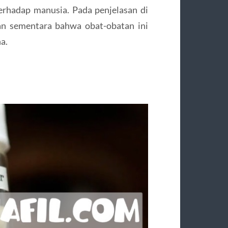
rhadap manusia. Pada penjelasan di
n sementara bahwa obat-obatan ini
a.