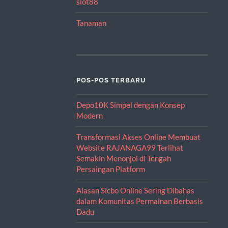
slot88
Tanaman
POS-POS TERBARU
Depo10K Simpel dengan Konsep
Modern
Transformasi Akses Online Membuat
Website RAJANAGA99 Terlihat
Semakin Menonjol di Tengah
Persaingan Platform
Alasan Sicbo Online Sering Dibahas
dalam Komunitas Permainan Berbasis
Dadu