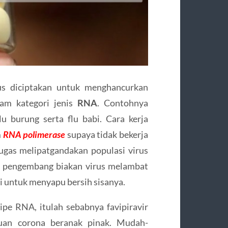
us diciptakan untuk menghancurkan
lam kategori jenis
RNA
. Contohnya
u burung serta flu babi. Cara kerja
m
RNA polimerase
supaya tidak bekerja
ugas melipatgandakan populasi virus
t, pengembang biakan virus melambat
 untuk menyapu bersih sisanya.
tipe RNA, itulah sebabnya favipiravir
uan corona beranak pinak. Mudah-