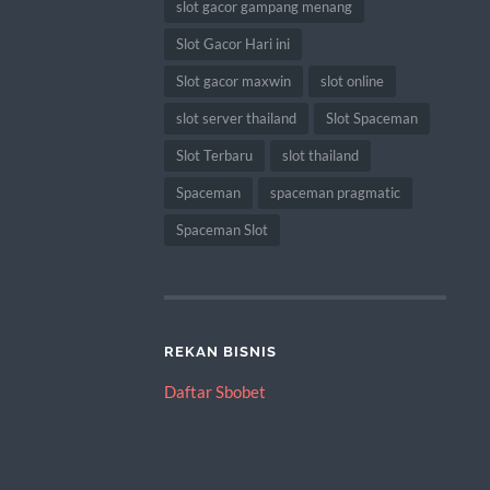
slot gacor gampang menang
Slot Gacor Hari ini
Slot gacor maxwin
slot online
slot server thailand
Slot Spaceman
Slot Terbaru
slot thailand
Spaceman
spaceman pragmatic
Spaceman Slot
REKAN BISNIS
Daftar Sbobet