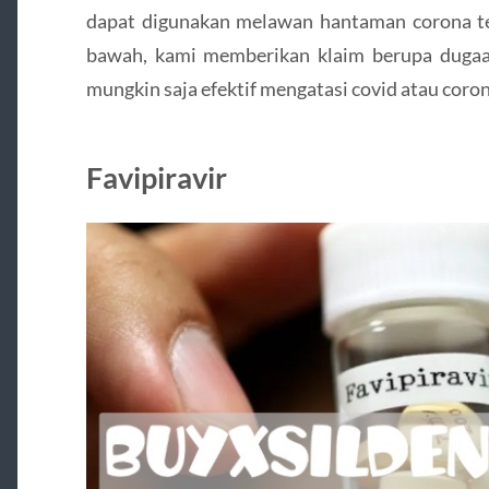
dapat digunakan melawan hantaman corona te
bawah, kami memberikan klaim berupa dugaa
mungkin saja efektif mengatasi covid atau coron
Favipiravir