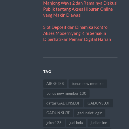
Mahjong Ways 2 dan Ramainya Diskusi
Publik tentang Akses Hiburan Online
yang Makin Diawasi
Slot Deposit dan Dinamika Kontrol
Akses Modern yang Kini Semakin
Diperhatikan Pemain Digital Harian
TAG
AIRBET88
bonus new member
bonus new member 100
daftar GADUNSLOT
GADUNSLOT
GADUN SLOT
gadunslot login
joker123
judi bola
judi online