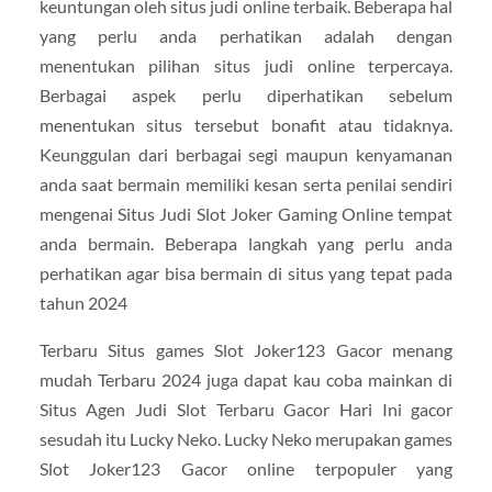
keuntungan oleh situs judi online terbaik. Beberapa hal
yang perlu anda perhatikan adalah dengan
menentukan pilihan situs judi online terpercaya.
Berbagai aspek perlu diperhatikan sebelum
menentukan situs tersebut bonafit atau tidaknya.
Keunggulan dari berbagai segi maupun kenyamanan
anda saat bermain memiliki kesan serta penilai sendiri
mengenai Situs Judi Slot Joker Gaming Online tempat
anda bermain. Beberapa langkah yang perlu anda
perhatikan agar bisa bermain di situs yang tepat pada
tahun 2024
Terbaru Situs games Slot Joker123 Gacor menang
mudah Terbaru 2024 juga dapat kau coba mainkan di
Situs Agen Judi Slot Terbaru Gacor Hari Ini gacor
sesudah itu Lucky Neko. Lucky Neko merupakan games
Slot Joker123 Gacor online terpopuler yang