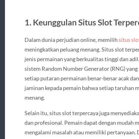
1. Keunggulan Situs Slot Terpe
Dalam dunia perjudian online, memilih
situs slo
meningkatkan peluang menang. Situs slot terp
jenis permainan yang berkualitas tinggi dan adi
sistem Random Number Generator (RNG) yang 
setiap putaran permainan benar-benar acak dan 
jaminan kepada pemain bahwa setiap taruhan m
menang.
Selain itu, situs slot terpercaya juga menyedi
dan profesional. Pemain dapat dengan mudah m
mengalami masalah atau memiliki pertanyaan.