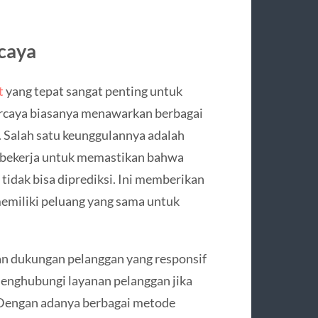
rcaya
t
yang tepat sangat penting untuk
ercaya biasanya menawarkan berbagai
l. Salah satu keunggulannya adalah
bekerja untuk memastikan bahwa
tidak bisa diprediksi. Ini memberikan
emiliki peluang yang sama untuk
akan dukungan pelanggan yang responsif
enghubungi layanan pelanggan jika
 Dengan adanya berbagai metode