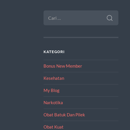
CARI
UNTUK:
KATEGORI
Bonus New Member
Kesehatan
My Blog
Narkotika
Obat Batuk Dan Pilek
Obat Kuat