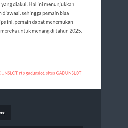
n yang diakui. Hal ini menunjukkan
n diawasi, sehingga pemain bisa
ips ini, pemain dapat menemukan
g mereka untuk menang di tahun 2025.
ADUNSLOT
,
rtp gadunslot
,
situs GADUNSLOT
ame