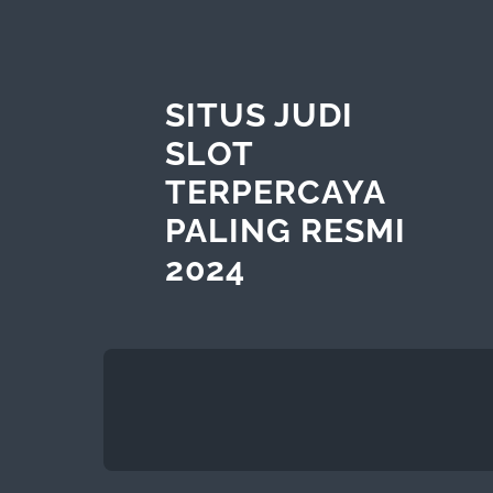
SITUS JUDI
SLOT
TERPERCAYA
PALING RESMI
2024