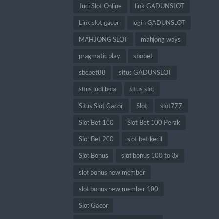
Judi Slot Online
link GADUNSLOT
Link slot gacor
login GADUNSLOT
MAHJONG SLOT
mahjong ways
pragmatic play
sbobet
sbobet88
situs GADUNSLOT
situs judi bola
situs slot
Situs Slot Gacor
Slot
slot777
Slot Bet 100
Slot Bet 100 Perak
Slot Bet 200
slot bet kecil
Slot Bonus
slot bonus 100 to 3x
slot bonus new member
slot bonus new member 100
Slot Gacor