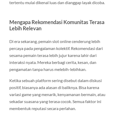
tertentu mulai dikenal luas dan dianggap layak dicoba.
Mengapa Rekomendasi Komunitas Terasa
Lebih Relevan
Di era sekarang, pemain slot online cenderung lebih
percaya pada pengalaman kolektif. Rekomendasi dari
sesama pemain terasa lebih jujur karena lahir dari
interaksi nyata. Mereka berbagi cerita, kesan, dan
pengamatan tanpa harus melebih-lebihkan.
Ketika sebuah platform sering disebut dalam diskusi
positif, biasanya ada alasan di baliknya. Bisa karena
variasi game yang menarik, kenyamanan bermain, atau
sekadar suasana yang terasa cocok. Semua faktor ini
membentuk reputasi secara perlahan.