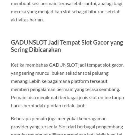
membuat sesi bermain terasa lebih santai, apalagi bagi
mereka yang menjadikan slot sebagai hiburan setelah
aktivitas harian.
GADUNSLOT Jadi Tempat Slot Gacor yang
Sering Dibicarakan
Ketika membahas GADUNSLOT jadi tempat slot gacor,
yang sering muncul bukan sekadar soal peluang
menang. Lebih ke bagaimana platform tersebut
memberi pengalaman bermain yang terasa seimbang.
Pemain bisa menikmati berbagai jenis slot online tanpa
harus berpindah-pindah terlalu jauh.
Beberapa pemain juga menyukai keberagaman
provider yang tersedia. Slot dari berbagai pengembang
populer membuat pilihan permainan jadi lebih luas. Ini