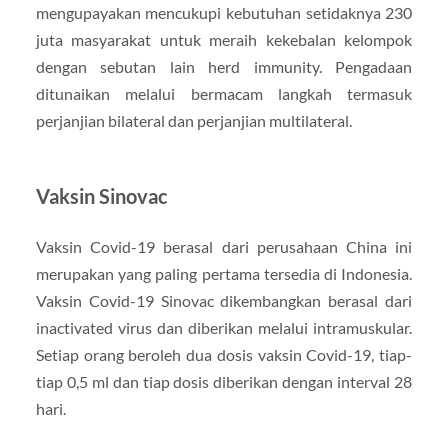
mengupayakan mencukupi kebutuhan setidaknya 230
juta masyarakat untuk meraih kekebalan kelompok
dengan sebutan lain herd immunity. Pengadaan
ditunaikan melalui bermacam langkah termasuk
perjanjian bilateral dan perjanjian multilateral.
Vaksin Sinovac
Vaksin Covid-19 berasal dari perusahaan China ini
merupakan yang paling pertama tersedia di Indonesia.
Vaksin Covid-19 Sinovac dikembangkan berasal dari
inactivated virus dan diberikan melalui intramuskular.
Setiap orang beroleh dua dosis vaksin Covid-19, tiap-
tiap 0,5 ml dan tiap dosis diberikan dengan interval 28
hari.