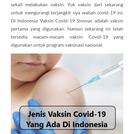
sekali melakukan vaksin. Yuk vaksin dari sekarang
untuk mengurangi terjangkit nya wabah covid-19 ini.
Di Indonesia Vaksin Covid-19 Sinovac adalah vaksin
pertama yang digunakan. Namun sekarang ini telah
tersedia macam-macam vaksin Covid-19 yang
digunakan untuk program vaksinasi nasional.