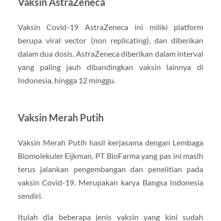
Vaksin AstraZeneca
Vaksin Covid-19 AstraZeneca ini miliki platform
berupa viral vector (non replicating), dan diberikan
dalam dua dosis. AstraZeneca diberikan dalam interval
yang paling jauh dibandingkan vaksin lainnya di
Indonesia, hingga 12 minggu.
Vaksin Merah Putih
Vaksin Merah Putih hasil kerjasama dengan Lembaga
Biomolekuler Eijkman, PT BioFarma yang pas ini masih
terus jalankan pengembangan dan penelitian pada
vaksin Covid-19. Merupakan karya Bangsa Indonesia
sendiri.
Itulah dia beberapa jenis vaksin yang kini sudah