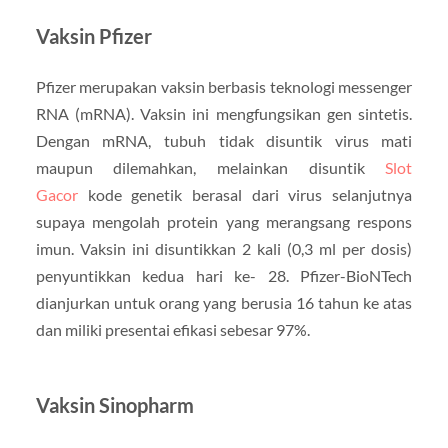
Vaksin Pfizer
Pfizer merupakan vaksin berbasis teknologi messenger
RNA (mRNA). Vaksin ini mengfungsikan gen sintetis.
Dengan mRNA, tubuh tidak disuntik virus mati
maupun dilemahkan, melainkan disuntik
Slot
Gacor
kode genetik berasal dari virus selanjutnya
supaya mengolah protein yang merangsang respons
imun. Vaksin ini disuntikkan 2 kali (0,3 ml per dosis)
penyuntikkan kedua hari ke- 28. Pfizer-BioNTech
dianjurkan untuk orang yang berusia 16 tahun ke atas
dan miliki presentai efikasi sebesar 97%.
Vaksin Sinopharm