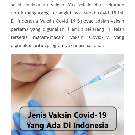
sekali melakukan vaksin. Yuk vaksin dari sekarang
untuk mengurangi terjangkit nya wabah covid-19 ini.
Di Indonesia Vaksin Covid-19 Sinovac adalah vaksin
pertama yang digunakan. Namun sekarang ini telah
tersedia macam-macam vaksin Covid-19 yang
digunakan untuk program vaksinasi nasional.