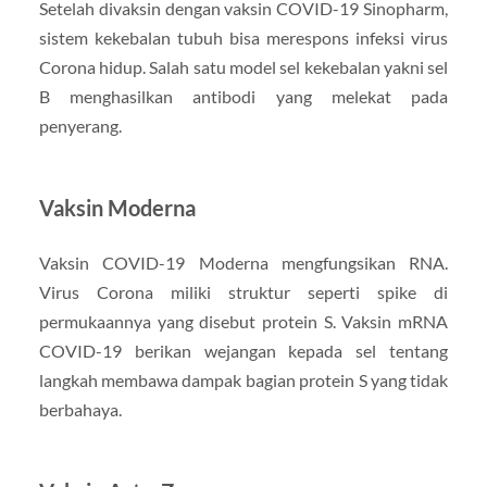
Setelah divaksin dengan vaksin COVID-19 Sinopharm,
sistem kekebalan tubuh bisa merespons infeksi virus
Corona hidup. Salah satu model sel kekebalan yakni sel
B menghasilkan antibodi yang melekat pada
penyerang.
Vaksin Moderna
Vaksin COVID-19 Moderna mengfungsikan RNA.
Virus Corona miliki struktur seperti spike di
permukaannya yang disebut protein S. Vaksin mRNA
COVID-19 berikan wejangan kepada sel tentang
langkah membawa dampak bagian protein S yang tidak
berbahaya.