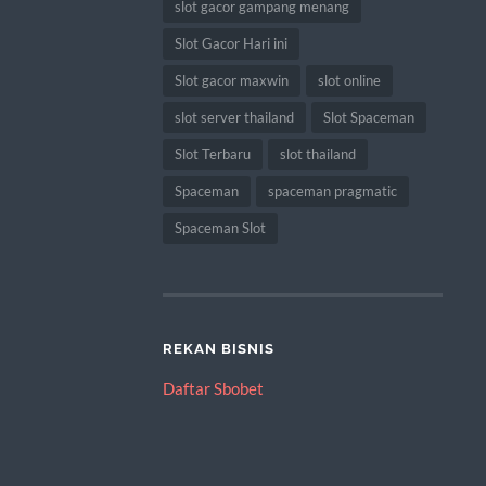
slot gacor gampang menang
Slot Gacor Hari ini
Slot gacor maxwin
slot online
slot server thailand
Slot Spaceman
Slot Terbaru
slot thailand
Spaceman
spaceman pragmatic
Spaceman Slot
REKAN BISNIS
Daftar Sbobet