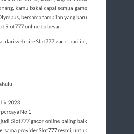
enang, kamu bakal capai semua game
 Olympus, bersama tampilan yang baru
ot Slot777 online terbesar.
l dari web site Slot777 gacor hari ini,
ahulu
khir 2023
rpercaya No 1
udi Slot777 gacor online paling baik
bersama provider Slot777 resmi, untuk