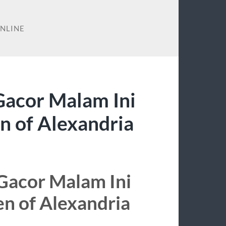
ONLINE
Gacor Malam Ini
n of Alexandria
 Gacor Malam Ini
n of Alexandria