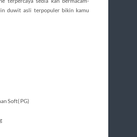
ine terpercaya sedia kan bermacam-
 duwit asli terpopuler bikin kamu
nan Soft( PG)
g