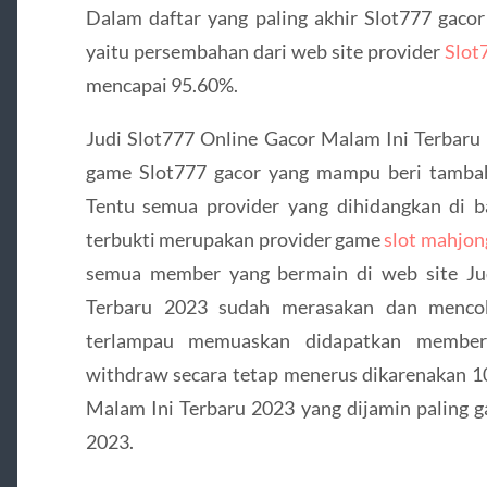
Dalam daftar yang paling akhir Slot777 gacor
yaitu persembahan dari web site provider
Slot
mencapai 95.60%.
Judi Slot777 Online Gacor Malam Ini Terbaru
game Slot777 gacor yang mampu beri tambah
Tentu semua provider yang dihidangkan di ba
terbukti merupakan provider game
slot mahjon
semua member yang bermain di web site Ju
Terbaru 2023 sudah merasakan dan mencob
terlampau memuaskan didapatkan membe
withdraw secara tetap menerus dikarenakan 10
Malam Ini Terbaru 2023 yang dijamin paling g
2023.