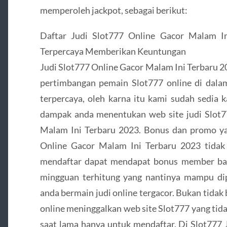
memperoleh jackpot, sebagai berikut:
Daftar Judi Slot777 Online Gacor Malam In
Terpercaya Memberikan Keuntungan
Judi Slot777 Online Gacor Malam Ini Terbaru 2
pertimbangan pemain Slot777 online di dala
terpercaya, oleh karna itu kami sudah sedi
dampak anda menentukan web site judi Slot77
Malam Ini Terbaru 2023. Bonus dan promo yan
Online Gacor Malam Ini Terbaru 2023 tidak
mendaftar dapat mendapat bonus member baru
mingguan terhitung yang nantinya mampu dipa
anda bermain judi online tergacor. Bukan tidak
online meninggalkan web site Slot777 yang ti
saat lama hanya untuk mendaftar. Di Slot777 