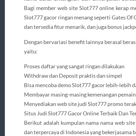
Bagi member web site Slot777 online kerap m
Slot777 gacor ringan menang seperti Gates Of
dan tersedia fitur menarik, dan juga bonus jackp
Dengan bervariasi benefit lainnya berasal berasa
yaitu:
Proses daftar yang sangat ringan dilakukan
Withdraw dan Deposit praktis dan simpel
Bisa mencoba demo Slot777 gacor lebih-lebih d
Membayar masing-masing kemenangan pemain
Menyediakan web site judi Slot777 promo tera
Situs Judi Slot777 Gacor Online Terbaik Dan Te
Berikut adalah kumpulan nama nama web site j
dan terpercaya di Indonesia yang bekerjasama 