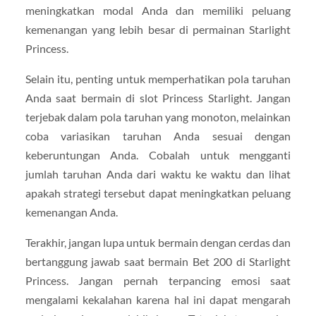
meningkatkan modal Anda dan memiliki peluang
kemenangan yang lebih besar di permainan Starlight
Princess.
Selain itu, penting untuk memperhatikan pola taruhan
Anda saat bermain di slot Princess Starlight. Jangan
terjebak dalam pola taruhan yang monoton, melainkan
coba variasikan taruhan Anda sesuai dengan
keberuntungan Anda. Cobalah untuk mengganti
jumlah taruhan Anda dari waktu ke waktu dan lihat
apakah strategi tersebut dapat meningkatkan peluang
kemenangan Anda.
Terakhir, jangan lupa untuk bermain dengan cerdas dan
bertanggung jawab saat bermain Bet 200 di Starlight
Princess. Jangan pernah terpancing emosi saat
mengalami kekalahan karena hal ini dapat mengarah