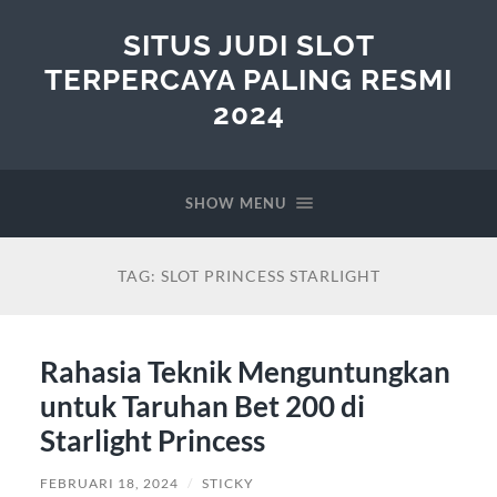
SITUS JUDI SLOT
TERPERCAYA PALING RESMI
2024
SHOW MENU
TAG:
SLOT PRINCESS STARLIGHT
Rahasia Teknik Menguntungkan
untuk Taruhan Bet 200 di
Starlight Princess
FEBRUARI 18, 2024
/
STICKY