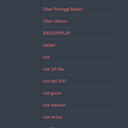
Obat Peninggi Badan
Obat-obatan
RADIUMPLAY
sbobet
slot
slot 10 ribu
slot bet 100
slot gacor
slot maxwin
slot nexus