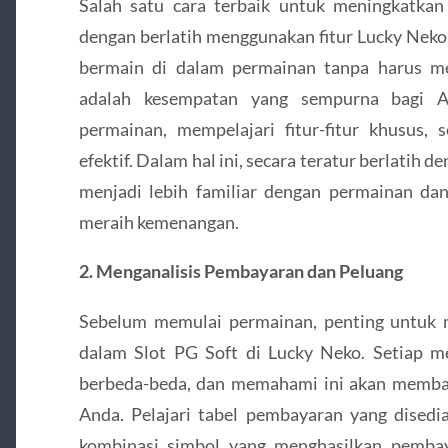
Salah satu cara terbaik untuk meningkatka
dengan berlatih menggunakan fitur Lucky Nek
bermain di dalam permainan tanpa harus m
adalah kesempatan yang sempurna bagi
permainan, mempelajari fitur-fitur khusus,
efektif. Dalam hal ini, secara teratur berlati
menjadi lebih familiar dengan permainan d
meraih kemenangan.
2. Menganalisis Pembayaran dan Peluang
Sebelum memulai permainan, penting untuk
dalam Slot PG Soft di Lucky Neko. Setiap m
berbeda-beda, dan memahami ini akan memba
Anda. Pelajari tabel pembayaran yang disedi
kombinasi simbol yang menghasilkan pembaya