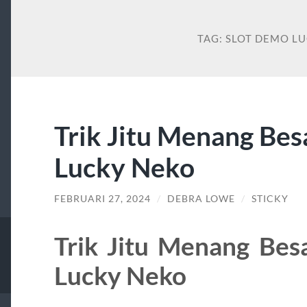
TAG:
SLOT DEMO L
Trik Jitu Menang Besa
Lucky Neko
FEBRUARI 27, 2024
/
DEBRA LOWE
/
STICKY
Trik Jitu Menang Besa
Lucky Neko