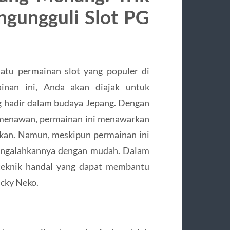
ngungguli Slot PG
atu permainan slot yang populer di
ainan ini, Anda akan diajak untuk
g hadir dalam budaya Jepang. Dengan
g menawan, permainan ini menawarkan
kan. Namun, meskipun permainan ini
mengalahkannya dengan mudah. Dalam
 teknik handal yang dapat membantu
ucky Neko.