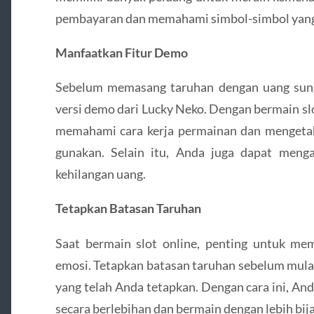
pembayaran dan memahami simbol-simbol yang 
Manfaatkan Fitur Demo
Sebelum memasang taruhan dengan uang sun
versi demo dari Lucky Neko. Dengan bermain sl
memahami cara kerja permainan dan mengetahu
gunakan. Selain itu, Anda juga dapat men
kehilangan uang.
Tetapkan Batasan Taruhan
Saat bermain slot online, penting untuk memi
emosi. Tetapkan batasan taruhan sebelum mula
yang telah Anda tetapkan. Dengan cara ini, An
secara berlebihan dan bermain dengan lebih bija