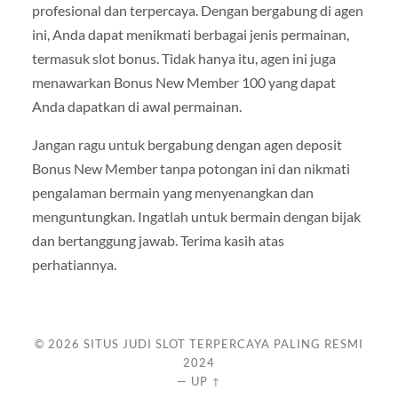
profesional dan terpercaya. Dengan bergabung di agen
ini, Anda dapat menikmati berbagai jenis permainan,
termasuk slot bonus. Tidak hanya itu, agen ini juga
menawarkan Bonus New Member 100 yang dapat
Anda dapatkan di awal permainan.
Jangan ragu untuk bergabung dengan agen deposit
Bonus New Member tanpa potongan ini dan nikmati
pengalaman bermain yang menyenangkan dan
menguntungkan. Ingatlah untuk bermain dengan bijak
dan bertanggung jawab. Terima kasih atas
perhatiannya.
© 2026
SITUS JUDI SLOT TERPERCAYA PALING RESMI
2024
—
UP ↑