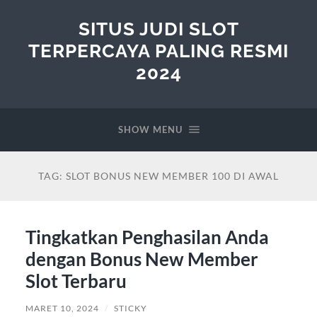
SITUS JUDI SLOT
TERPERCAYA PALING RESMI
2024
SHOW MENU
TAG:
SLOT BONUS NEW MEMBER 100 DI AWAL
Tingkatkan Penghasilan Anda
dengan Bonus New Member
Slot Terbaru
MARET 10, 2024
/
STICKY