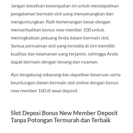
Jangan lewatkan kesempatan ini untuk mendapatkan
pengalaman bermain slot yang menyenangkan dan
menguntungkan. Raih kemenangan besar dengan
memanfaatkan bonus new member 100 untuk
meningkatkan peluang Anda dalam bermain slot.
Semua permainan slot yang tersedia di sini memiliki
kualitas dan keamanan yang terjamin, sehingga Anda
dapat bermain dengan tenang dan nyaman.
Ayo bergabung sekarang dan dapatkan keseruan serta
keuntungan dalam bermain slot online dengan bonus
new member 100 di awal deposit.
Slot Deposi Bonus New Member Deposit
Tanpa Potongan Termurah dan Terbaik