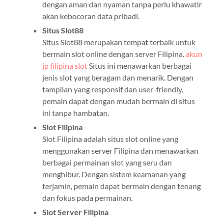
dengan aman dan nyaman tanpa perlu khawatir
akan kebocoran data pribadi.
Situs Slot88
Situs Slot88 merupakan tempat terbaik untuk
bermain slot online dengan server Filipina.
akun
jp filipina slot
Situs ini menawarkan berbagai
jenis slot yang beragam dan menarik. Dengan
tampilan yang responsif dan user-friendly,
pemain dapat dengan mudah bermain di situs
ini tanpa hambatan.
Slot Filipina
Slot Filipina adalah situs slot online yang
menggunakan server Filipina dan menawarkan
berbagai permainan slot yang seru dan
menghibur. Dengan sistem keamanan yang
terjamin, pemain dapat bermain dengan tenang
dan fokus pada permainan.
Slot Server Filipina