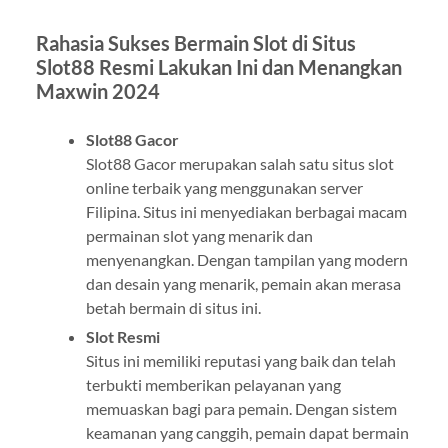
Rahasia Sukses Bermain Slot di Situs
Slot88 Resmi Lakukan Ini dan Menangkan
Maxwin 2024
Slot88 Gacor
Slot88 Gacor merupakan salah satu situs slot
online terbaik yang menggunakan server
Filipina. Situs ini menyediakan berbagai macam
permainan slot yang menarik dan
menyenangkan. Dengan tampilan yang modern
dan desain yang menarik, pemain akan merasa
betah bermain di situs ini.
Slot Resmi
Situs ini memiliki reputasi yang baik dan telah
terbukti memberikan pelayanan yang
memuaskan bagi para pemain. Dengan sistem
keamanan yang canggih, pemain dapat bermain