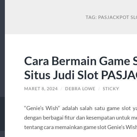
TAG:
PASJACKPOT SLO
Cara Bermain Game S
Situs Judi Slot PAS
MARET 8, 2024
/
DEBRA LOWE
/
STICKY
“Genie’s Wish” adalah salah satu game slot
dengan berbagai fitur dan kesempatan untuk 
tentang cara memainkan game slot Genie’s Wish