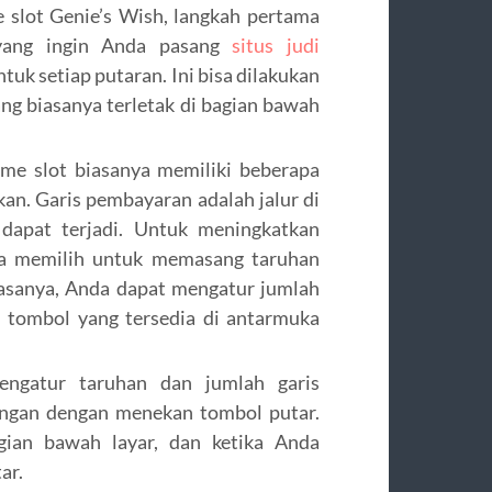
e slot Genie’s Wish, langkah pertama
yang ingin Anda pasang
situs judi
tuk setiap putaran. Ini bisa dilakukan
g biasanya terletak di bagian bawah
ame slot biasanya memiliki beberapa
an. Garis pembayaran adalah jalur di
apat terjadi. Untuk meningkatkan
a memilih untuk memasang taruhan
iasanya, Anda dapat mengatur jumlah
tombol yang tersedia di antarmuka
engatur taruhan dan jumlah garis
ngan dengan menekan tombol putar.
gian bawah layar, dan ketika Anda
ar.