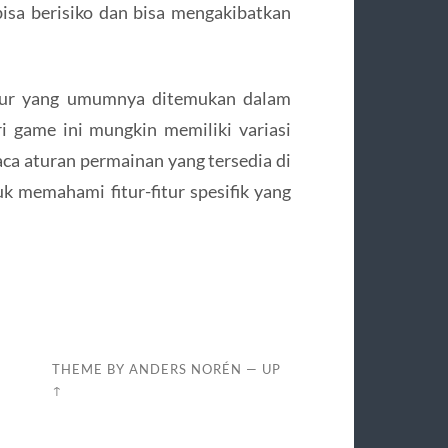
 bisa berisiko dan bisa mengakibatkan
fitur yang umumnya ditemukan dalam
ri game ini mungkin memiliki variasi
aca aturan permainan yang tersedia di
k memahami fitur-fitur spesifik yang
I
THEME BY
ANDERS NORÉN
—
UP
↑