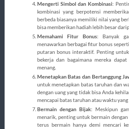
Mengerti Simbol dan Kombinasi
: Pent
kombinasi yang berpotensi memberika
berbeda biasanya memiliki nilai yang be
bisa memberikan hadiah lebih besar darip
Memahami Fitur Bonus
: Banyak ga
menawarkan berbagai fitur bonus seperti p
putaran bonus interaktif. Penting untu
bekerja dan bagaimana mereka dapat
menang.
Menetapkan Batas dan Bertanggung Ja
untuk menetapkan batas taruhan dan wa
dengan uang yang tidak bisa Anda kehila
mencapai batas taruhan atau waktu yang 
Bermain dengan Bijak
: Meskipun gam
menarik, penting untuk bermain dengan b
terus bermain hanya demi mencari ke