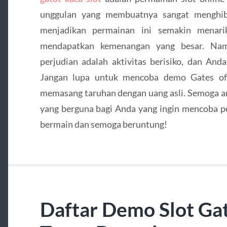
unggulan yang membuatnya sangat menghib
menjadikan permainan ini semakin menar
mendapatkan kemenangan yang besar. Nam
perjudian adalah aktivitas berisiko, dan An
Jangan lupa untuk mencoba demo Gates of
memasang taruhan dengan uang asli. Semoga ar
yang berguna bagi Anda yang ingin mencoba p
bermain dan semoga beruntung!
Daftar Demo Slot Ga