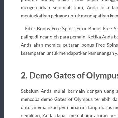
mengeluarkan sejumlah koin, Anda bisa l
meningkatkan peluang untuk mendapatkan kem
– Fitur Bonus Free Spins: Fitur Bonus Free S
paling diincar oleh para pemain. Ketika Anda b
Anda akan memicu putaran bonus Free Spins.
kesempatan untuk mendapatkan kemenangan ya
2. Demo Gates of Olympu
Sebelum Anda mulai bermain dengan uang s
mencoba demo Gates of Olympus terlebih d
untuk memainkan permainan ini tanpa harus m
demikian, Anda dapat memahami aturan permai