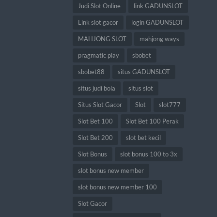
Judi Slot Online
link GADUNSLOT
Link slot gacor
login GADUNSLOT
MAHJONG SLOT
mahjong ways
pragmatic play
sbobet
sbobet88
situs GADUNSLOT
situs judi bola
situs slot
Situs Slot Gacor
Slot
slot777
Slot Bet 100
Slot Bet 100 Perak
Slot Bet 200
slot bet kecil
Slot Bonus
slot bonus 100 to 3x
slot bonus new member
slot bonus new member 100
Slot Gacor