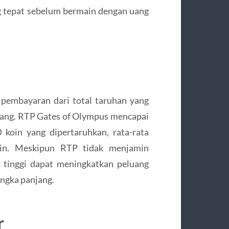
 tepat sebelum bermain dengan uang
 pembayaran dari total taruhan yang
jang. RTP Gates of Olympus mencapai
 koin yang dipertaruhkan, rata-rata
in. Meskipun RTP tidak menjamin
tinggi dapat meningkatkan peluang
ngka panjang.
r