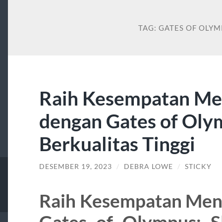
TAG:
GATES OF OLY
Raih Kesempatan Me
dengan Gates of Oly
Berkualitas Tinggi
DESEMBER 19, 2023
/
DEBRA LOWE
/
STICKY
Raih Kesempatan Men
Gates of Olympus: Sl