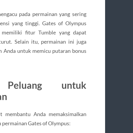
 mengacu pada permainan yang sering
nsi yang tinggi. Gates of Olympus
 memiliki fitur Tumble yang dapat
rut. Selain itu, permainan ini juga
an Anda untuk memicu putaran bonus
 Peluang untuk
an
apat membantu Anda memaksimalkan
 permainan Gates of Olympus: