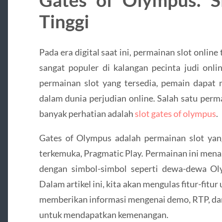
Tinggi
Pada era digital saat ini, permainan slot online
sangat populer di kalangan pecinta judi onli
permainan slot yang tersedia, pemain dapa
dalam dunia perjudian online. Salah satu per
banyak perhatian adalah
slot gates of olympus
.
Gates of Olympus adalah permainan slot ya
terkemuka, Pragmatic Play. Permainan ini men
dengan simbol-simbol seperti dewa-dewa Oly
Dalam artikel ini, kita akan mengulas fitur-fitu
memberikan informasi mengenai demo, RTP, d
untuk mendapatkan kemenangan.