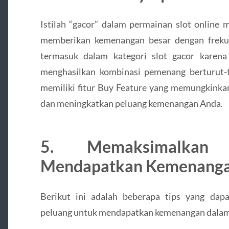
Istilah “gacor” dalam permainan slot online
memberikan kemenangan besar dengan frekue
termasuk dalam kategori slot gacor karena
menghasilkan kombinasi pemenang berturut-tu
memiliki fitur Buy Feature yang memungkink
dan meningkatkan peluang kemenangan Anda.
5. Memaksimalkan
Mendapatkan Kemenang
Berikut ini adalah beberapa tips yang d
peluang untuk mendapatkan kemenangan dalam