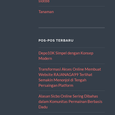
slot88
Tanaman
POS-POS TERBARU
Depo10K Simpel dengan Konsep
Modern
Transformasi Akses Online Membuat
Website RAJANAGA99 Terlihat
Semakin Menonjol di Tengah
Persaingan Platform
Alasan Sicbo Online Sering Dibahas
dalam Komunitas Permainan Berbasis
Dadu