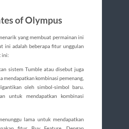
ates of Olympus
menarik yang membuat permainan ini
t ini adalah beberapa fitur unggulan
ini:
an sistem Tumble atau disebut juga
Anda mendapatkan kombinasi pemenang,
igantikan oleh simbol-simbol baru.
tan untuk mendapatkan kombinasi
n menunggu lama untuk mendapatkan
akan fitur Buy Feature. Dengan