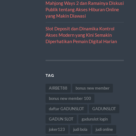
Mahjong Ways 2 dan Ramainya Diskusi
Publik tentang Akses Hiburan Online
yang Makin Diawasi
Slot Deposit dan Dinamika Kontrol
Akses Modern yang Kini Semakin
Diperhatikan Pemain Digital Harian
TAG
AIRBET88
bonus new member
bonus new member 100
daftar GADUNSLOT
GADUNSLOT
GADUN SLOT
gadunslot login
joker123
judi bola
judi online