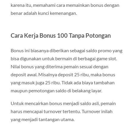
karena itu, memahami cara memainkan bonus dengan
benar adalah kunci kemenangan.
Cara Kerja Bonus 100 Tanpa Potongan
Bonus ini biasanya diberikan sebagai saldo promo yang
bisa digunakan untuk bermain di berbagai game slot.
Nilai bonus yang diterima pemain sesuai dengan
deposit awal. Misalnya deposit 25 ribu, maka bonus
yang masuk juga 25 ribu. Tidak ada biaya tambahan
maupun pemotongan saldo di belakang layar.
Untuk mencairkan bonus menjadi saldo asli, pemain
harus mencapai turnover tertentu. Turnover inilah
yang menjadi tantangan utama.