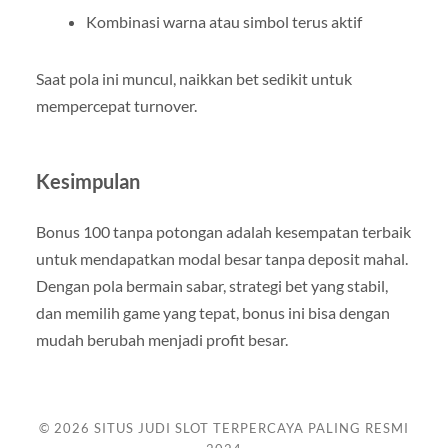
Kombinasi warna atau simbol terus aktif
Saat pola ini muncul, naikkan bet sedikit untuk
mempercepat turnover.
Kesimpulan
Bonus 100 tanpa potongan adalah kesempatan terbaik
untuk mendapatkan modal besar tanpa deposit mahal.
Dengan pola bermain sabar, strategi bet yang stabil,
dan memilih game yang tepat, bonus ini bisa dengan
mudah berubah menjadi profit besar.
© 2026
SITUS JUDI SLOT TERPERCAYA PALING RESMI