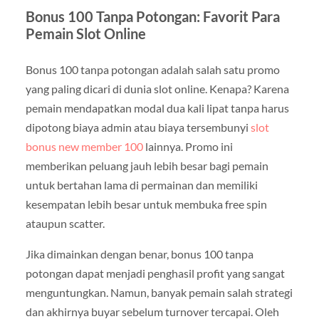
Bonus 100 Tanpa Potongan: Favorit Para
Pemain Slot Online
Bonus 100 tanpa potongan adalah salah satu promo
yang paling dicari di dunia slot online. Kenapa? Karena
pemain mendapatkan modal dua kali lipat tanpa harus
dipotong biaya admin atau biaya tersembunyi
slot
bonus new member 100
lainnya. Promo ini
memberikan peluang jauh lebih besar bagi pemain
untuk bertahan lama di permainan dan memiliki
kesempatan lebih besar untuk membuka free spin
ataupun scatter.
Jika dimainkan dengan benar, bonus 100 tanpa
potongan dapat menjadi penghasil profit yang sangat
menguntungkan. Namun, banyak pemain salah strategi
dan akhirnya buyar sebelum turnover tercapai. Oleh