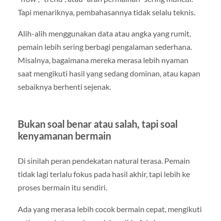
Tapi menariknya, pembahasannya tidak selalu teknis.
Alih-alih menggunakan data atau angka yang rumit,
pemain lebih sering berbagi pengalaman sederhana.
Misalnya, bagaimana mereka merasa lebih nyaman
saat mengikuti hasil yang sedang dominan, atau kapan
sebaiknya berhenti sejenak.
Bukan soal benar atau salah, tapi soal
kenyamanan bermain
Di sinilah peran pendekatan natural terasa. Pemain
tidak lagi terlalu fokus pada hasil akhir, tapi lebih ke
proses bermain itu sendiri.
Ada yang merasa lebih cocok bermain cepat, mengikuti