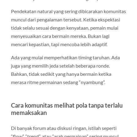
Pendekatan natural yang sering dibicarakan komunitas
muncul dari pengalaman tersebut. Ketika ekspektasi
tidak selalu sesuai dengan kenyataan, pemain mulai
menyesuaikan cara bermain mereka. Bukan lagi
mencari kepastian, tapi mencoba lebih adaptif.
Ada yang mulai memperhatikan timing taruhan. Ada
juga yang memilih jeda setelah beberapa ronde.
Bahkan, tidak sedikit yang hanya bermain ketika
merasa ritme permainan sedang “nyambung”.
Cara komunitas melihat pola tanpa terlalu
memaksakan
Di banyak forum atau diskusi ringan, istilah seperti
“flow”, “trend”, atau “arah permainan” sering muncul.