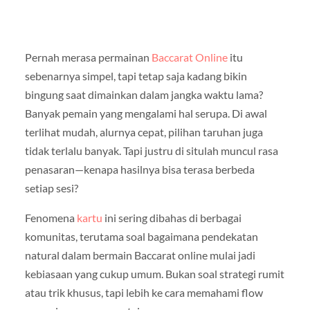
Pernah merasa permainan
Baccarat Online
itu
sebenarnya simpel, tapi tetap saja kadang bikin
bingung saat dimainkan dalam jangka waktu lama?
Banyak pemain yang mengalami hal serupa. Di awal
terlihat mudah, alurnya cepat, pilihan taruhan juga
tidak terlalu banyak. Tapi justru di situlah muncul rasa
penasaran—kenapa hasilnya bisa terasa berbeda
setiap sesi?
Fenomena
kartu
ini sering dibahas di berbagai
komunitas, terutama soal bagaimana pendekatan
natural dalam bermain Baccarat online mulai jadi
kebiasaan yang cukup umum. Bukan soal strategi rumit
atau trik khusus, tapi lebih ke cara memahami flow