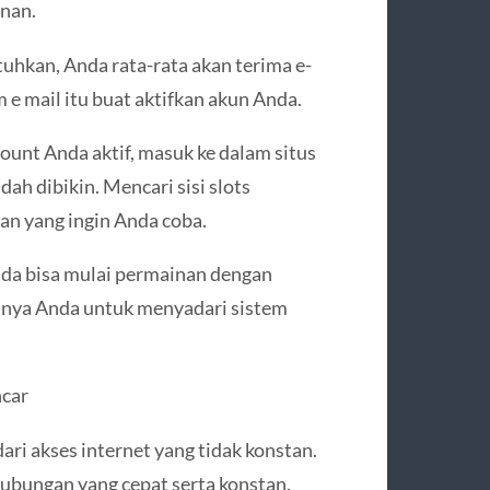
anan.
tuhkan, Anda rata-rata akan terima e-
 e mail itu buat aktifkan akun Anda.
ount Anda aktif, masuk ke dalam situs
h dibikin. Mencari sisi slots
an yang ingin Anda coba.
da bisa mulai permainan dengan
annya Anda untuk menyadari sistem
ncar
ri akses internet yang tidak konstan.
bungan yang cepat serta konstan.