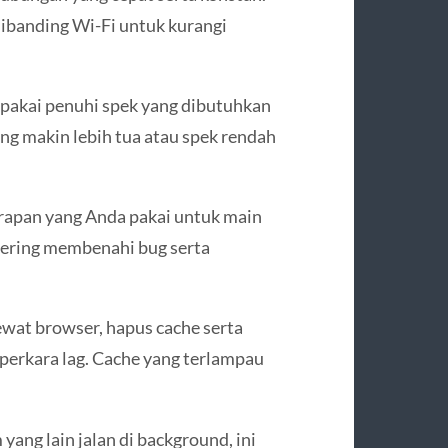
ibanding Wi-Fi untuk kurangi
 pakai penuhi spek yang dibutuhkan
ang makin lebih tua atau spek rendah
erapan yang Anda pakai untuk main
 sering membenahi bug serta
wat browser, hapus cache serta
perkara lag. Cache yang terlampau
ang lain jalan di background, ini