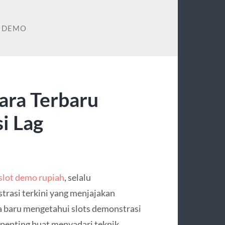
T DEMO
ara Terbaru
i Lag
slot demo rupiah
, selalu
rasi terkini yang menjajakan
 baru mengetahui slots demonstrasi
 penting buat menyadari teknik