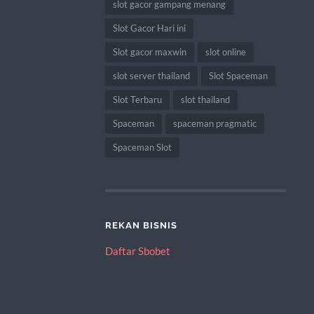
slot gacor gampang menang
Slot Gacor Hari ini
Slot gacor maxwin
slot online
slot server thailand
Slot Spaceman
Slot Terbaru
slot thailand
Spaceman
spaceman pragmatic
Spaceman Slot
REKAN BISNIS
Daftar Sbobet