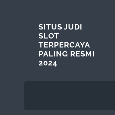
SITUS JUDI
SLOT
TERPERCAYA
PALING RESMI
2024