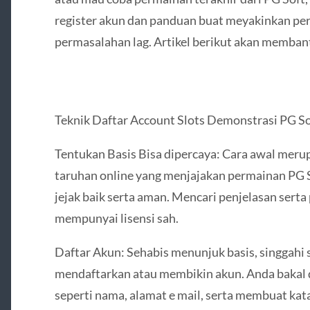
register akun dan panduan buat meyakinkan pe
permasalahan lag. Artikel berikut akan membant
Teknik Daftar Account Slots Demonstrasi PG So
Tentukan Basis Bisa dipercaya: Cara awal meru
taruhan online yang menjajakan permainan PG So
jejak baik serta aman. Mencari penjelasan serta p
mempunyai lisensi sah.
Daftar Akun: Sehabis menunjuk basis, singgahi s
mendaftarkan atau membikin akun. Anda bakal d
seperti nama, alamat e mail, serta membuat kat